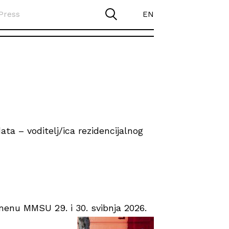
Press
EN
ta – voditelj/ica rezidencijalnog
enu MMSU 29. i 30. svibnja 2026.