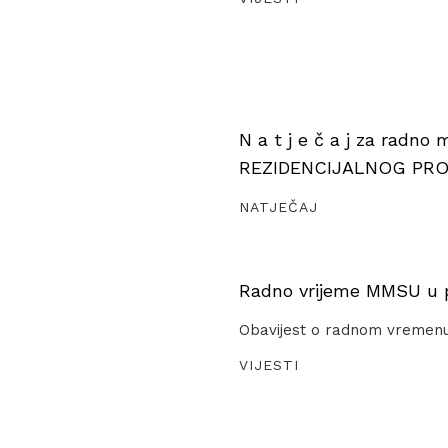
N a t j e č a j za radno
REZIDENCIJALNOG PR
NATJEČAJ
Radno vrijeme MMSU u pe
Obavijest o radnom vremen
VIJESTI