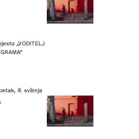
 mjesto „VODITELJ
OGRAMA“
tak, 8. svibnja
u