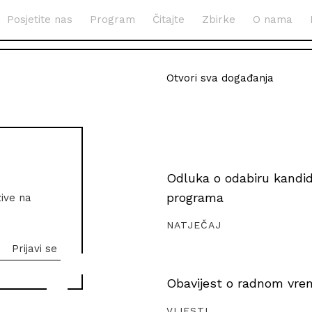
Posjetite nas
Program
Čitajte
Zbirke
O nama
Otvori sva događanja
Odluka o odabiru kandida
programa
zive na
NATJEČAJ
Obavijest o radnom vrem
VIJESTI