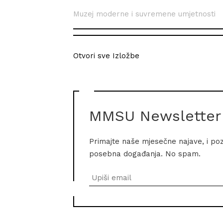
Muzej moderne i suvremene umjetnosti
Otvori sve Izložbe
MMSU Newsletter
Primajte naše mjesečne najave, i po
posebna događanja. No spam.