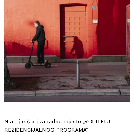
N a t j e č a j za radno mjesto „VODITELJ
REZIDENCIJALNOG PROGRAMA“