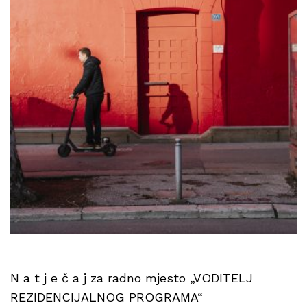
N a t j e č a j za radno mjesto „VODITELJ
REZIDENCIJALNOG PROGRAMA“