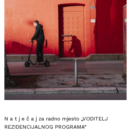
N a t j e č a j za radno mjesto „VODITELJ
REZIDENCIJALNOG PROGRAMA“