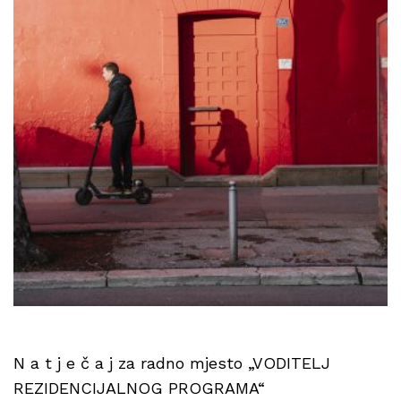
N a t j e č a j za radno mjesto „VODITELJ
REZIDENCIJALNOG PROGRAMA“