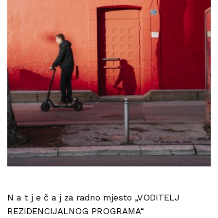
N a t j e č a j za radno mjesto „VODITELJ
REZIDENCIJALNOG PROGRAMA“