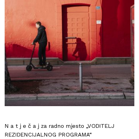
N a t j e č a j za radno mjesto „VODITELJ
REZIDENCIJALNOG PROGRAMA“