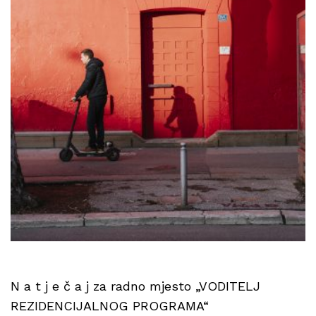
N a t j e č a j za radno mjesto „VODITELJ
REZIDENCIJALNOG PROGRAMA“