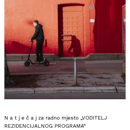
N a t j e č a j za radno mjesto „VODITELJ
REZIDENCIJALNOG PROGRAMA“