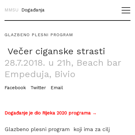
MMSU
Događanja
GLAZBENO PLESNI PROGRAM
Večer ciganske strasti
28.7.2018. u 21h
, Beach bar
Empeduja, Bivio
Facebook
Twitter
Email
Događanje je dio Rijeka 2020 programa →
Glazbeno plesni program koji ima za cilj