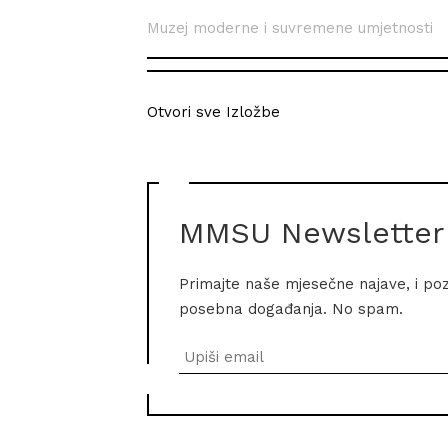
Muzej moderne i suvremene umjetnosti
Otvori sve Izložbe
MMSU Newsletter
Primajte naše mjesečne najave, i po
posebna događanja. No spam.