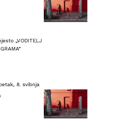
 mjesto „VODITELJ
OGRAMA“
tak, 8. svibnja
u