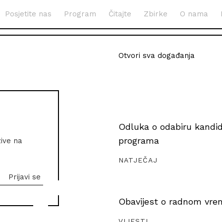
Posjetite nas
Program
Čitajte
Zbirke
O nama
Otvori sva događanja
Odluka o odabiru kandida
programa
zive na
NATJEČAJ
Obavijest o radnom vrem
VIJESTI