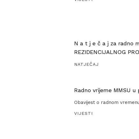
N a t j e č a j za radno
REZIDENCIJALNOG PR
NATJEČAJ
Radno vrijeme MMSU u pe
Obavijest o radnom vremen
VIJESTI