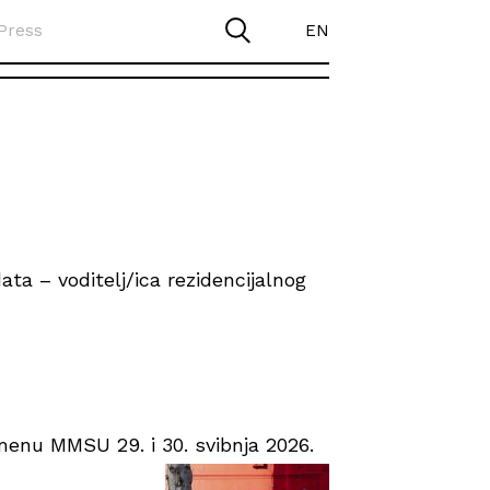
Press
EN
ta – voditelj/ica rezidencijalnog
enu MMSU 29. i 30. svibnja 2026.