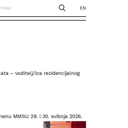
Press
EN
ta – voditelj/ica rezidencijalnog
enu MMSU 29. i 30. svibnja 2026.