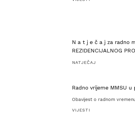
N a t j e č a j za radno
REZIDENCIJALNOG PR
NATJEČAJ
Radno vrijeme MMSU u pe
Obavijest o radnom vremen
VIJESTI