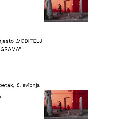
 mjesto „VODITELJ
OGRAMA“
tak, 8. svibnja
u