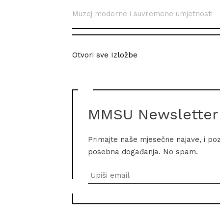
Muzej moderne i suvremene umjetnosti
Otvori sve Izložbe
MMSU Newsletter
Primajte naše mjesečne najave, i po
posebna događanja. No spam.