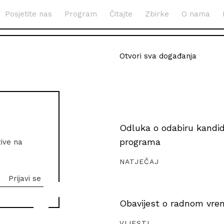
Posjetite nas
Program
Čitajte
Zbirke
O nama
Otvori sva događanja
Odluka o odabiru kandida
programa
zive na
NATJEČAJ
Obavijest o radnom vrem
VIJESTI