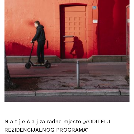
N a t j e č a j za radno mjesto „VODITELJ
REZIDENCIJALNOG PROGRAMA“