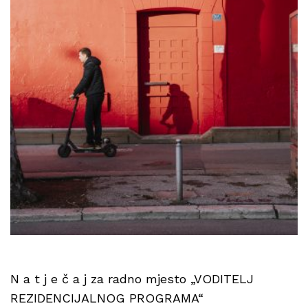
N a t j e č a j za radno mjesto „VODITELJ
REZIDENCIJALNOG PROGRAMA“