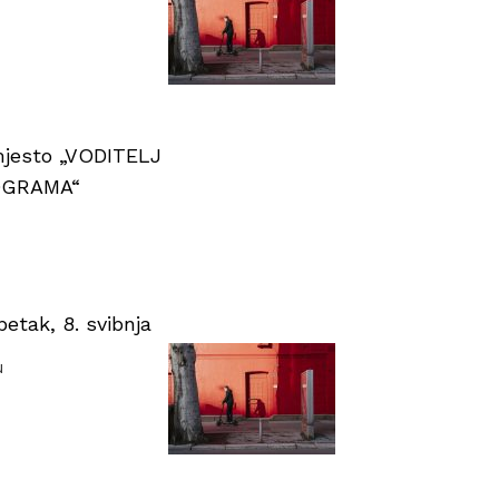
 mjesto „VODITELJ
OGRAMA“
tak, 8. svibnja
u