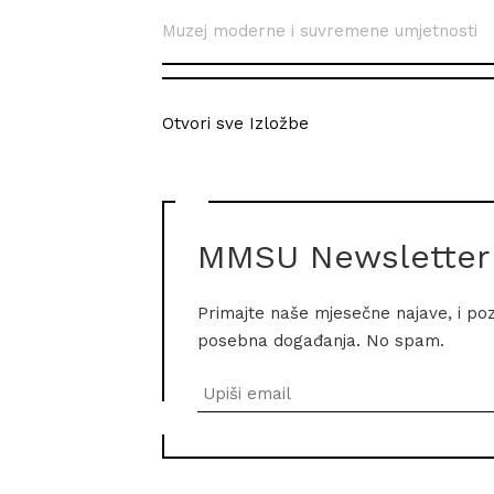
Muzej moderne i suvremene umjetnosti
Otvori sve Izložbe
MMSU Newsletter
Primajte naše mjesečne najave, i po
posebna događanja. No spam.