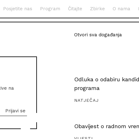
Posjetite nas
Program
Čitajte
Zbirke
O nama
Otvori sva događanja
Odluka o odabiru kandida
programa
zive na
NATJEČAJ
Obavijest o radnom vrem
VIJESTI