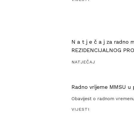
N a t j e č a j za radno
REZIDENCIJALNOG PR
NATJEČAJ
Radno vrijeme MMSU u pe
Obavijest o radnom vremen
VIJESTI