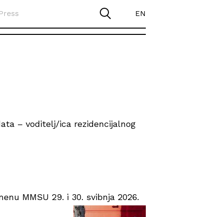
Press
EN
ta – voditelj/ica rezidencijalnog
enu MMSU 29. i 30. svibnja 2026.