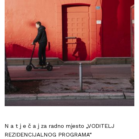
N a t j e č a j za radno mjesto „VODITELJ
REZIDENCIJALNOG PROGRAMA“