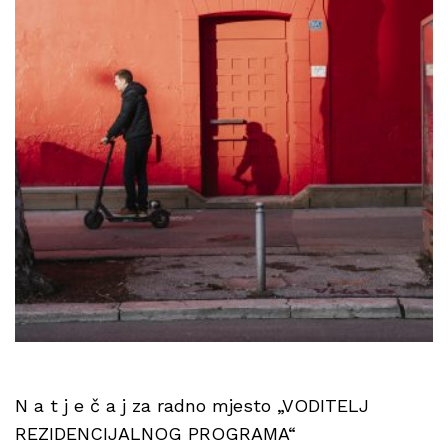
N a t j e č a j za radno mjesto „VODITELJ
REZIDENCIJALNOG PROGRAMA“