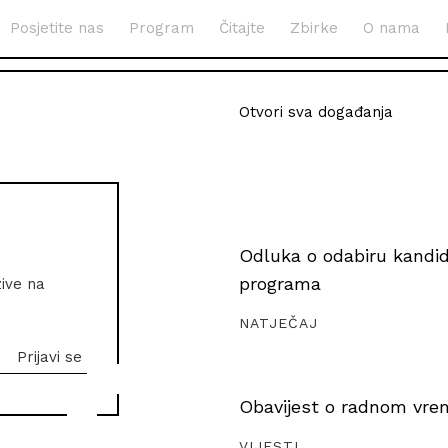
Posjetite nas
Program
Čitajte
Zbirke
O nama
Otvori sva događanja
Odluka o odabiru kandida
programa
zive na
NATJEČAJ
Obavijest o radnom vrem
VIJESTI