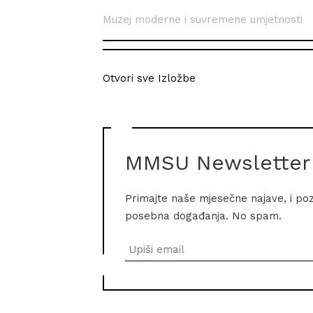
Muzej moderne i suvremene umjetnosti
Otvori sve Izložbe
MMSU Newsletter
Primajte naše mjesečne najave, i po
posebna događanja. No spam.