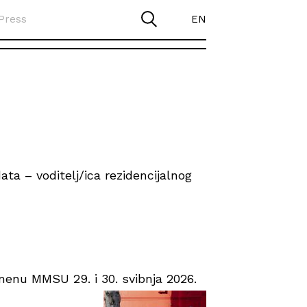
Press
EN
ta – voditelj/ica rezidencijalnog
enu MMSU 29. i 30. svibnja 2026.