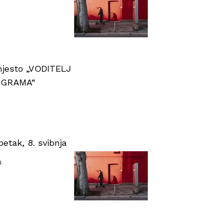
 mjesto „VODITELJ
OGRAMA“
tak, 8. svibnja
u