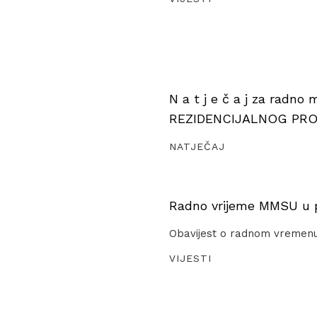
N a t j e č a j za radno
REZIDENCIJALNOG PR
NATJEČAJ
Radno vrijeme MMSU u pe
Obavijest o radnom vremen
VIJESTI