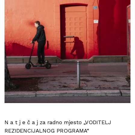
N a t j e č a j za radno mjesto „VODITELJ
REZIDENCIJALNOG PROGRAMA“