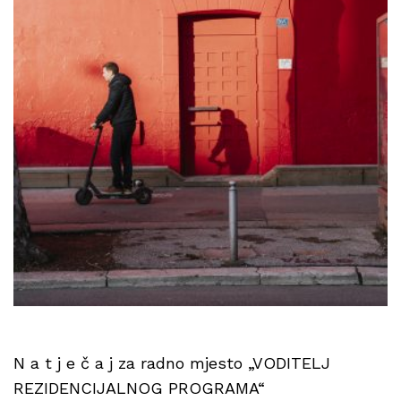
N a t j e č a j za radno mjesto „VODITELJ
REZIDENCIJALNOG PROGRAMA“