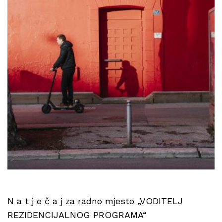
N a t j e č a j za radno mjesto „VODITELJ
REZIDENCIJALNOG PROGRAMA“