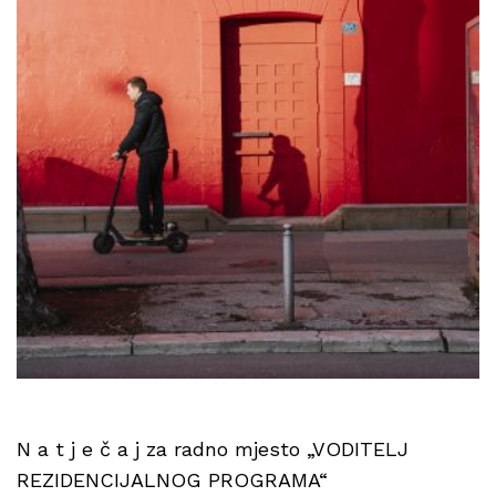
N a t j e č a j za radno mjesto „VODITELJ
REZIDENCIJALNOG PROGRAMA“