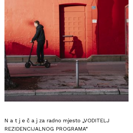
N a t j e č a j za radno mjesto „VODITELJ
REZIDENCIJALNOG PROGRAMA“