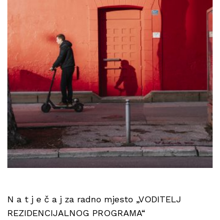
N a t j e č a j za radno mjesto „VODITELJ
REZIDENCIJALNOG PROGRAMA“