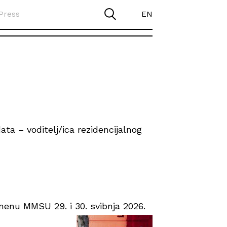
Press
EN
ta – voditelj/ica rezidencijalnog
enu MMSU 29. i 30. svibnja 2026.