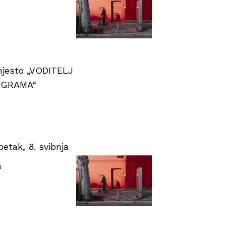
 mjesto „VODITELJ
OGRAMA“
tak, 8. svibnja
u