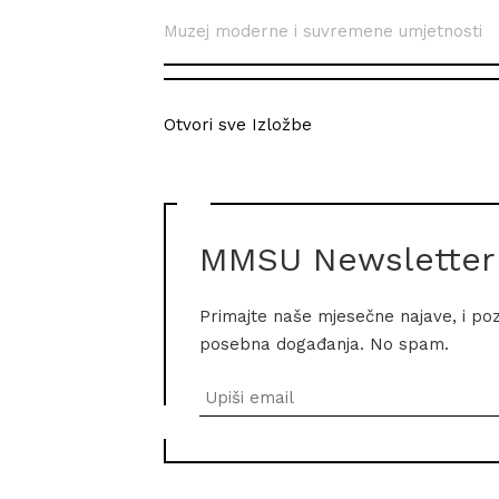
Muzej moderne i suvremene umjetnosti
Otvori sve Izložbe
MMSU Newsletter
Primajte naše mjesečne najave, i po
posebna događanja. No spam.