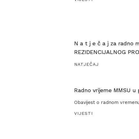
N a t j e č a j za radno
REZIDENCIJALNOG PR
NATJEČAJ
Radno vrijeme MMSU u pe
Obavijest o radnom vremen
VIJESTI