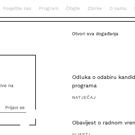
Posjetite nas
Program
Čitajte
Zbirke
O nama
Otvori sva događanja
Odluka o odabiru kandida
programa
zive na
NATJEČAJ
Obavijest o radnom vrem
VIJESTI