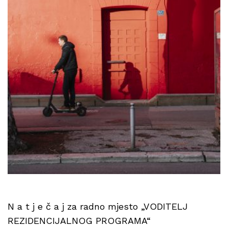
N a t j e č a j za radno mjesto „VODITELJ
REZIDENCIJALNOG PROGRAMA“