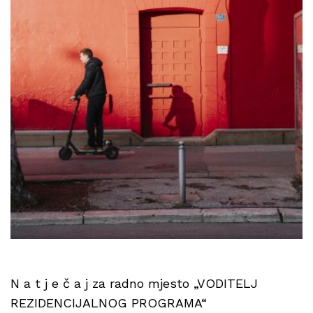
N a t j e č a j za radno mjesto „VODITELJ
REZIDENCIJALNOG PROGRAMA“