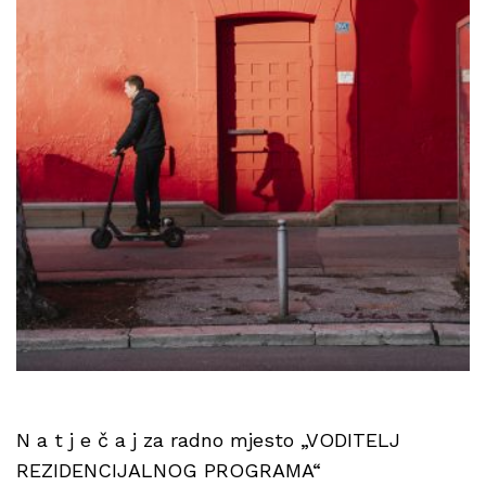
N a t j e č a j za radno mjesto „VODITELJ
REZIDENCIJALNOG PROGRAMA“