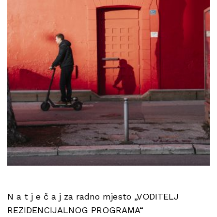
N a t j e č a j za radno mjesto „VODITELJ
REZIDENCIJALNOG PROGRAMA“