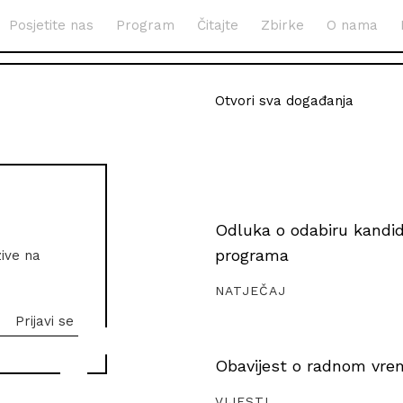
Posjetite nas
Program
Čitajte
Zbirke
O nama
Otvori sva događanja
Odluka o odabiru kandida
programa
zive na
NATJEČAJ
Obavijest o radnom vrem
VIJESTI