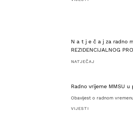
N a t j e č a j za radno
REZIDENCIJALNOG PR
NATJEČAJ
Radno vrijeme MMSU u pe
Obavijest o radnom vremen
VIJESTI