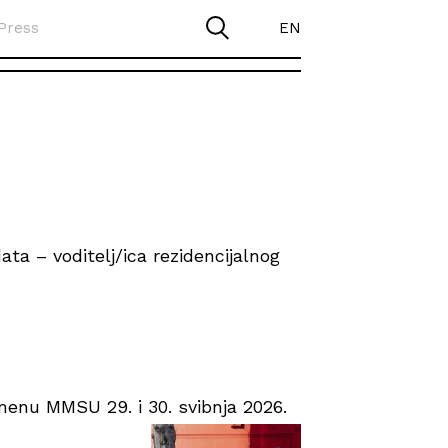
Press
EN
ta – voditelj/ica rezidencijalnog
enu MMSU 29. i 30. svibnja 2026.