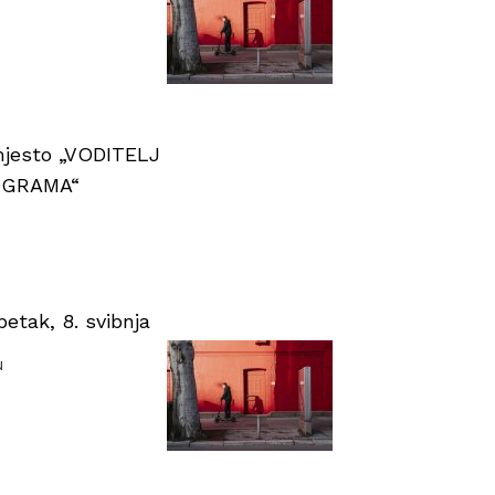
 mjesto „VODITELJ
OGRAMA“
tak, 8. svibnja
u