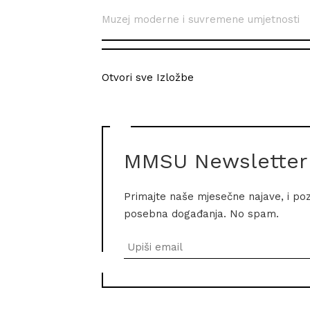
Muzej moderne i suvremene umjetnosti
Otvori sve Izložbe
MMSU Newsletter
Primajte naše mjesečne najave, i po
posebna događanja. No spam.