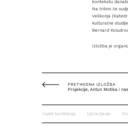
kontekstu današn
Na tribini će sudj
Velikonja (Katedr
kulturalne studije
Bernard Koludrovi
Izložba je organ
PRETHODNA IZLOŽBA
Projekcije, Antun Motika i n
Uvjeti korištenja
Upravljanje
Do