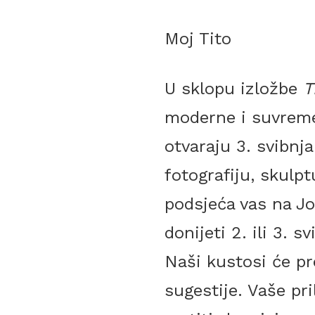
Moj Tito
U sklopu izložbe
T
moderne i suvreme
otvaraju 3. svibnj
fotografiju, skulp
podsjeća vas na Jo
donijeti 2. ili 3. 
Naši kustosi će pre
sugestije. Vaše pr