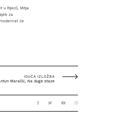
 u Rijeci), Mitja
dsjek za
a moderirat će
IDUĆA IZLOŽBA
ntun Maračić, Na duge staze