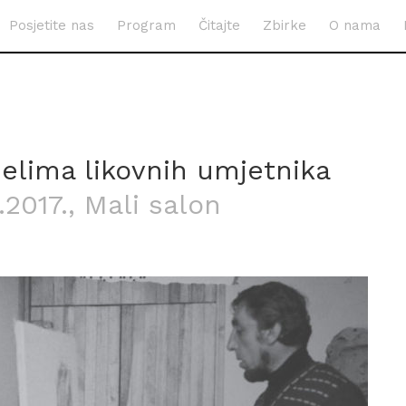
Posjetite nas
Program
Čitajte
Zbirke
O nama
jelima likovnih umjetnika
.2017.
, Mali salon