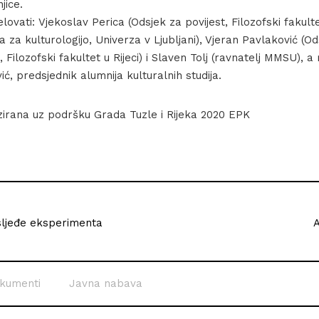
jice.
elovati: Vjekoslav Perica (Odsjek za povijest, Filozofski fakultet
a za kulturologijo, Univerza v Ljubljani), Vjeran Pavlaković (O
, Filozofski fakultet u Rijeci) i Slaven Tolj (ravnatelj MMSU), 
ć, predsjednik alumnija kulturalnih studija.
izirana uz podršku Grada Tuzle i Rijeka 2020 EPK
asljeđe eksperimenta
A
kumenti
Javna nabava