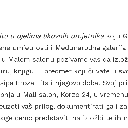
ito u djelima likovnih umjetnika
koju G
ne umjetnosti i Međunarodna galerija 
a u Malom salonu pozivamo vas da izloži
turu, knjigu ili predmet koji čuvate u 
sipa Broza Tita i njegovo doba. Svoj pr
svibnja u Mali salon, Korzo 24, u vremenu
uzeti vaš prilog, dokumentirati ga i zab
iloge ćemo predstaviti na izložbi te ih