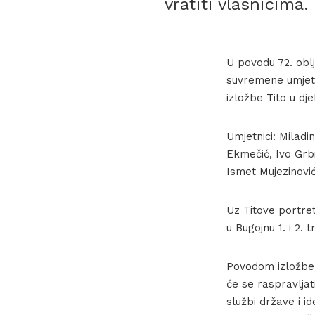
vratiti vlasnicima.
U povodu 72. obl
suvremene umjetn
izložbe Tito u dje
Umjetnici: Milad
Ekmečić, Ivo Grbi
Ismet Mujezinović
Uz Titove portre
u Bugojnu 1. i 2. 
Povodom izložbe u
će se raspravljat
službi države i i