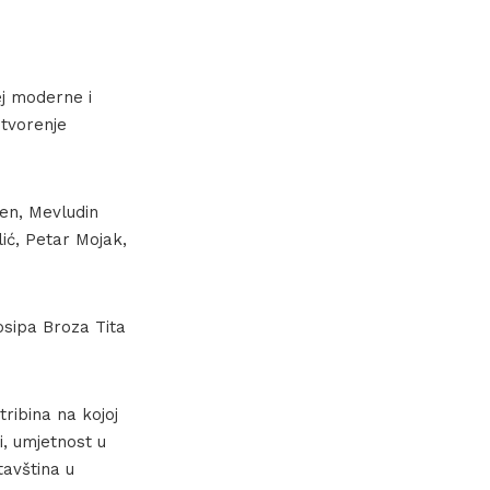
ej moderne i
otvorenje
en, Mevludin
lić, Petar Mojak,
osipa Broza Tita
ribina na kojoj
i, umjetnost u
tavština u