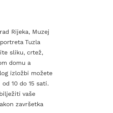
rad Rijeka, Muzej
portreta Tuzla
te sliku, crtež,
svom domu a
ilog izložbi možete
 od 10 do 15 sati.
ilježiti vaše
 nakon završetka