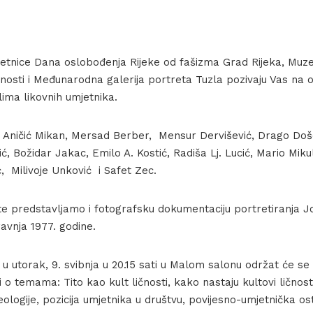
jetnice Dana oslobođenja Rijeke od fašizma Grad Rijeka, Muz
osti i Međunarodna galerija portreta Tuzla pozivaju Vas na 
lima likovnih umjetnika.
in Aničić Mikan, Mersad Berber, Mensur Dervišević, Drago Doš
ć, Božidar Jakac, Emilo A. Kostić, Radiša Lj. Lucić, Mario Miku
, Milivoje Unković i Safet Zec.
te predstavljamo i fotografsku dokumentaciju portretiranja J
travnja 1977. godine.
 utorak, 9. svibnja u 20.15 sati u Malom salonu održat će se t
i o temama: Tito kao kult ličnosti, kako nastaju kultovi ličnost
deologije, pozicija umjetnika u društvu, povijesno-umjetnička os