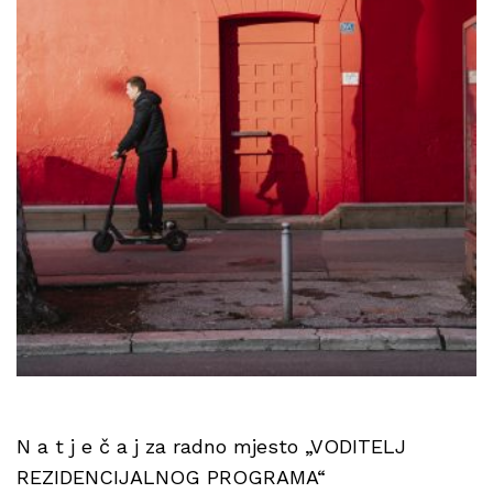
N a t j e č a j za radno mjesto „VODITELJ
REZIDENCIJALNOG PROGRAMA“