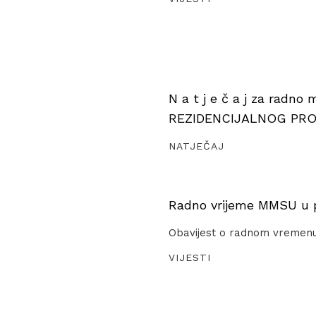
N a t j e č a j za radno
REZIDENCIJALNOG PR
NATJEČAJ
Radno vrijeme MMSU u pe
Obavijest o radnom vremen
VIJESTI