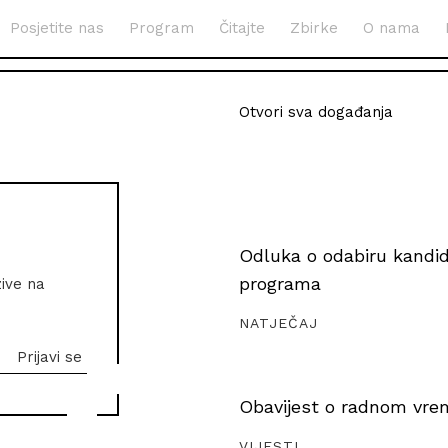
Posjetite nas
Program
Čitajte
Zbirke
O nama
Otvori sva događanja
Odluka o odabiru kandida
programa
zive na
NATJEČAJ
Obavijest o radnom vrem
VIJESTI