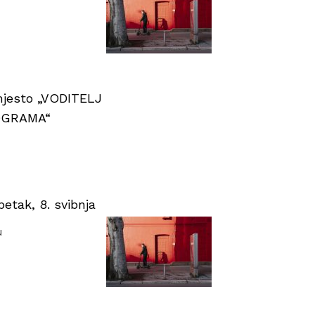
 mjesto „VODITELJ
OGRAMA“
tak, 8. svibnja
u