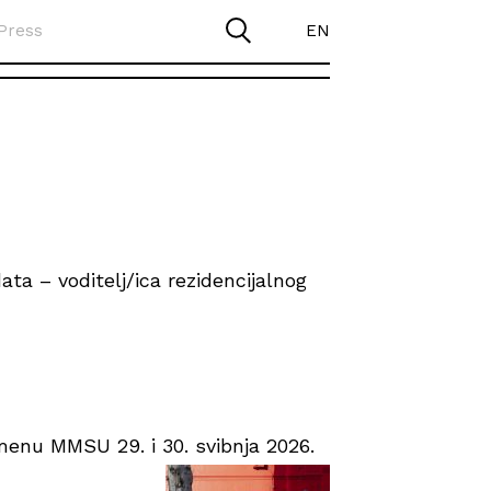
Press
EN
ta – voditelj/ica rezidencijalnog
enu MMSU 29. i 30. svibnja 2026.