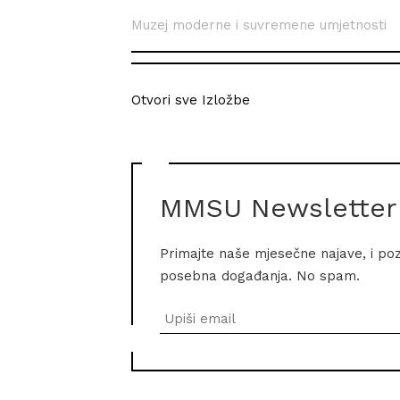
Muzej moderne i suvremene umjetnosti
Otvori sve Izložbe
MMSU Newsletter
Primajte naše mjesečne najave, i po
posebna događanja. No spam.