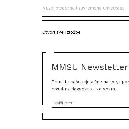
Muzej moderne i suvremene umjetnosti
Otvori sve Izložbe
MMSU Newsletter
Primajte naše mjesečne najave, i po
posebna događanja. No spam.