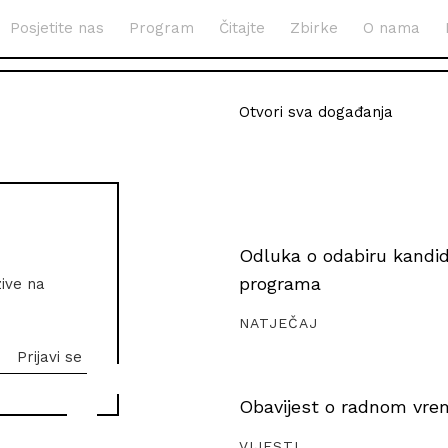
Posjetite nas
Program
Čitajte
Zbirke
O nama
Otvori sva događanja
Odluka o odabiru kandida
programa
zive na
NATJEČAJ
Obavijest o radnom vrem
VIJESTI