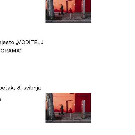
 mjesto „VODITELJ
OGRAMA“
tak, 8. svibnja
u