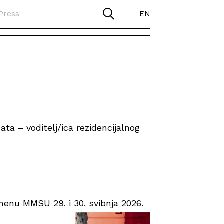
Press
EN
ta – voditelj/ica rezidencijalnog
enu MMSU 29. i 30. svibnja 2026.