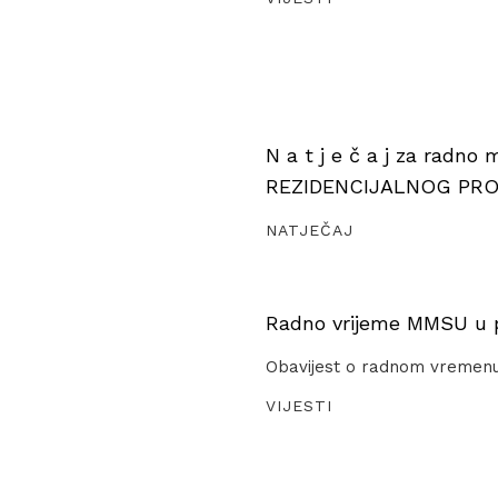
N a t j e č a j za radno
REZIDENCIJALNOG PR
NATJEČAJ
Radno vrijeme MMSU u pe
Obavijest o radnom vremen
VIJESTI