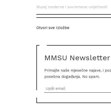
Muzej moderne i suvremene umjetnosti
Otvori sve Izložbe
MMSU Newsletter
Primajte naše mjesečne najave, i po
posebna događanja. No spam.