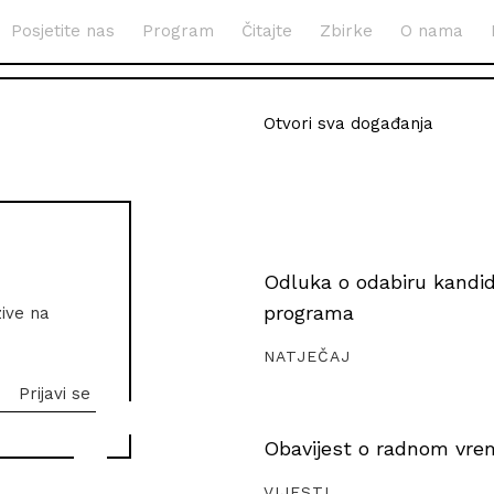
Posjetite nas
Program
Čitajte
Zbirke
O nama
Otvori sva događanja
Odluka o odabiru kandida
programa
zive na
NATJEČAJ
Obavijest o radnom vrem
VIJESTI