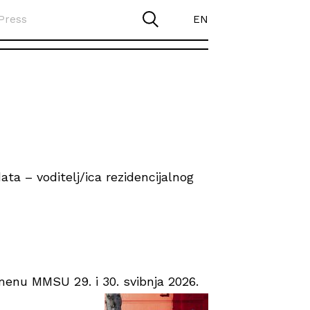
Press
EN
ta – voditelj/ica rezidencijalnog
enu MMSU 29. i 30. svibnja 2026.