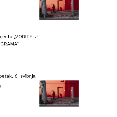
 mjesto „VODITELJ
OGRAMA“
tak, 8. svibnja
u