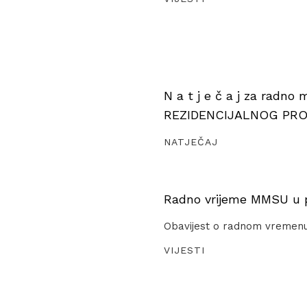
N a t j e č a j za radno
REZIDENCIJALNOG PR
NATJEČAJ
Radno vrijeme MMSU u pe
Obavijest o radnom vremen
VIJESTI