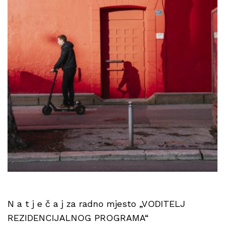
N a t j e č a j za radno mjesto „VODITELJ
REZIDENCIJALNOG PROGRAMA“