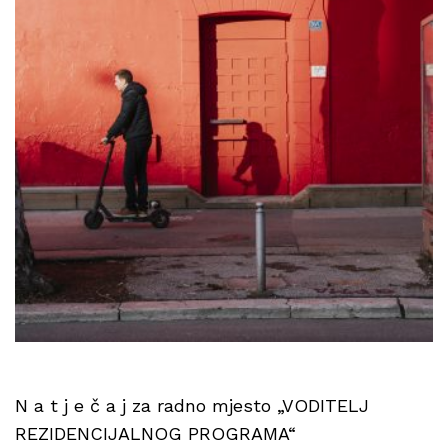
N a t j e č a j za radno mjesto „VODITELJ
REZIDENCIJALNOG PROGRAMA“