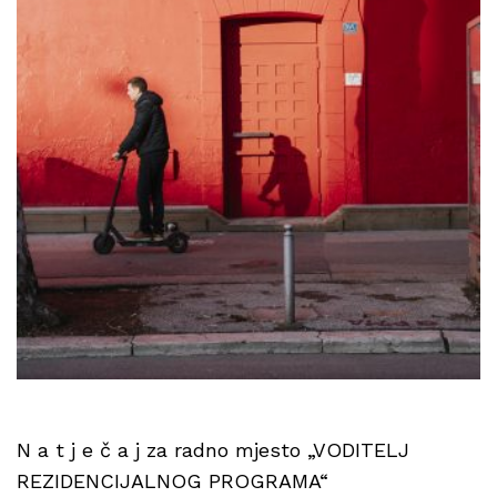
N a t j e č a j za radno mjesto „VODITELJ
REZIDENCIJALNOG PROGRAMA“