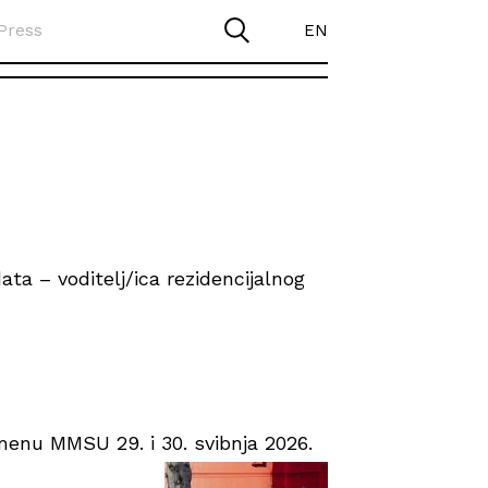
Press
EN
ta – voditelj/ica rezidencijalnog
enu MMSU 29. i 30. svibnja 2026.