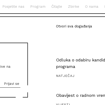
Posjetite nas
Program
Čitajte
Zbirke
O nama
Otvori sva događanja
Odluka o odabiru kandida
programa
zive na
NATJEČAJ
Obavijest o radnom vrem
VIJESTI