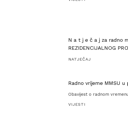
N a t j e č a j za radno
REZIDENCIJALNOG PR
NATJEČAJ
Radno vrijeme MMSU u pe
Obavijest o radnom vremen
VIJESTI