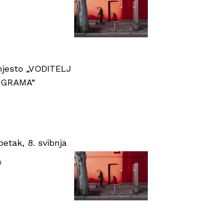
 mjesto „VODITELJ
OGRAMA“
tak, 8. svibnja
u