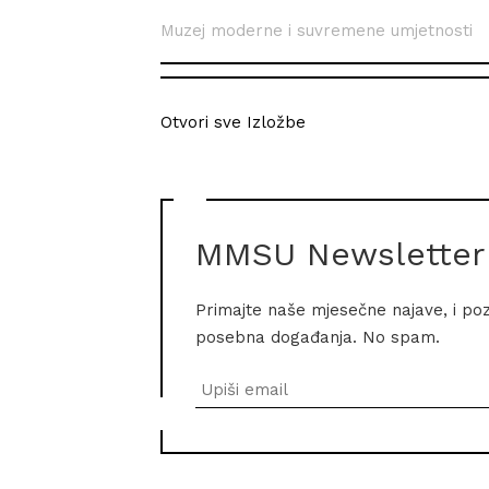
Muzej moderne i suvremene umjetnosti
Otvori sve Izložbe
MMSU Newsletter
Primajte naše mjesečne najave, i po
posebna događanja. No spam.