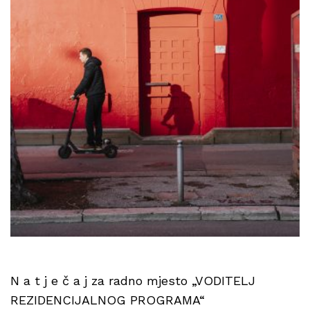
N a t j e č a j za radno mjesto „VODITELJ
REZIDENCIJALNOG PROGRAMA“