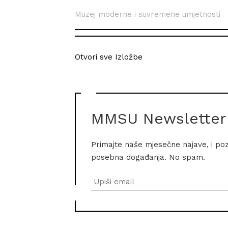
Muzej moderne i suvremene umjetnosti
Otvori sve Izložbe
MMSU Newsletter
Primajte naše mjesečne najave, i po
posebna događanja. No spam.