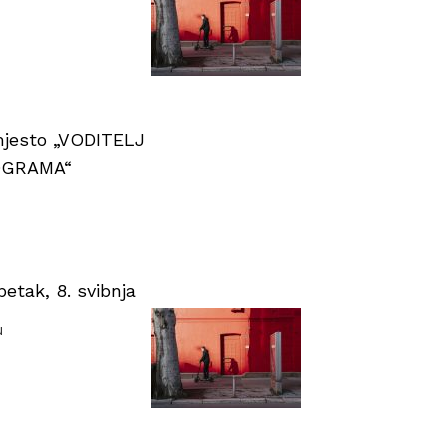
 mjesto „VODITELJ
OGRAMA“
tak, 8. svibnja
u