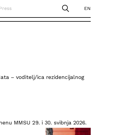
Press
EN
ta – voditelj/ica rezidencijalnog
enu MMSU 29. i 30. svibnja 2026.