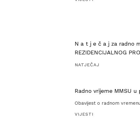
N a t j e č a j za radno
REZIDENCIJALNOG PR
NATJEČAJ
Radno vrijeme MMSU u pe
Obavijest o radnom vremen
VIJESTI