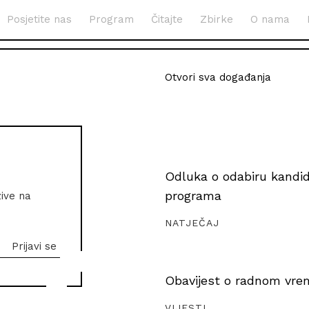
Posjetite nas
Program
Čitajte
Zbirke
O nama
Otvori sva događanja
Odluka o odabiru kandida
programa
zive na
NATJEČAJ
Obavijest o radnom vrem
VIJESTI