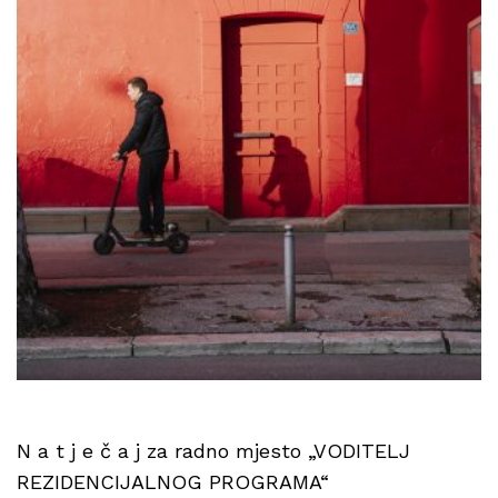
N a t j e č a j za radno mjesto „VODITELJ
REZIDENCIJALNOG PROGRAMA“