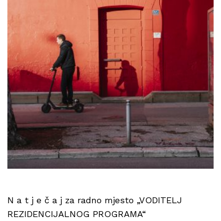
N a t j e č a j za radno mjesto „VODITELJ
REZIDENCIJALNOG PROGRAMA“