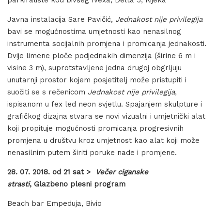
parkiralište kod bivšeg Ivexa, Delta 5, Rijeka
Javna instalacija Sare Pavičić,
Jednakost nije privilegija
bavi se mogućnostima umjetnosti kao nenasilnog
instrumenta socijalnih promjena i promicanja jednakosti.
Dvije limene ploče podjednakih dimenzija (širine 6 m i
visine 3 m), suprotstavljene jedna drugoj obgrljuju
unutarnji prostor kojem posjetitelj može pristupiti i
suočiti se s rečenicom
Jednakost nije privilegija
,
ispisanom u fex led neon svjetlu. Spajanjem skulpture i
grafičkog dizajna stvara se novi vizualni i umjetnički alat
koji propituje mogućnosti promicanja progresivnih
promjena u društvu kroz umjetnost kao alat koji može
nenasilnim putem širiti poruke nade i promjene.
28. 07. 2018. od 21 sat >
Večer ciganske
strasti
, Glazbeno plesni program
Beach bar Empeduja, Bivio