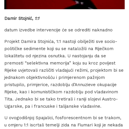
Damir Stojnić,
1:1
datum izvedbe intervencije će se odrediti naknadno
Projekt Damira Stojnića, 1:1 nastoji obilježiti sve socio-
političke sedimente koji su se nataložili na Riječkom
lokalitetu od njezina osnutka. U nastojanju da se
premosti “selektivna memorija” koju su kroz povijest
Rijeke uvjetovali različiti vladajući režimi, projektom bi se
jednakom objektivnošću i primjerenom pažnjom
pristupilo, primjerice, razdoblju d’Annuzieve okupacije
Rijeke, kao i komunističkom razdoblju pod vladavinom
Tita. Jednako bi se tako tretirali i raniji slojevi Austro-
Ugarske, pa i francuske i talijanske vladavine.
U ovogodišnjoj Spajalici, fosforescentnom bi se trakom,
u omjeru 1:1 iscrtali temelji zida na Fiumari koji je nekada