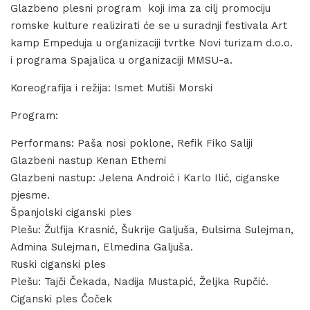
Glazbeno plesni program koji ima za cilj promociju
romske kulture realizirati će se u suradnji festivala Art
kamp Empeduja u organizaciji tvrtke Novi turizam d.o.o.
i programa Spajalica u organizaciji MMSU-a.
Koreografija i režija: Ismet Mutiši Morski
Program:
Performans: Paša nosi poklone, Refik Fiko Saliji
Glazbeni nastup Kenan Ethemi
Glazbeni nastup: Jelena Androić i Karlo Ilić, ciganske
pjesme.
Španjolski ciganski ples
Plešu: Žulfija Krasnić, Šukrije Galjuša, Đulsima Sulejman,
Admina Sulejman, Elmedina Galjuša.
Ruski ciganski ples
Plešu: Tajči Čekada, Nadija Mustapić, Željka Rupčić.
Ciganski ples Čoček