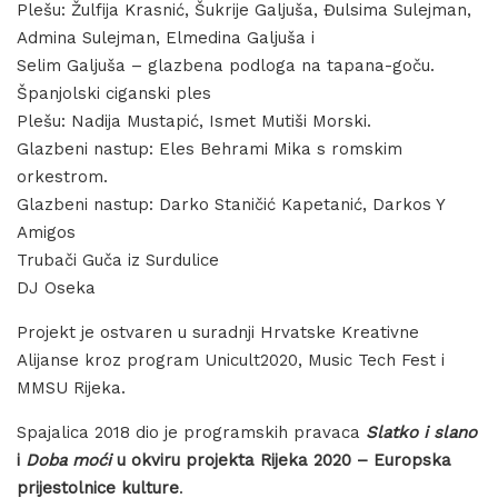
Plešu: Žulfija Krasnić, Šukrije Galjuša, Đulsima Sulejman,
Admina Sulejman, Elmedina Galjuša i
Selim Galjuša – glazbena podloga na tapana-goču.
Španjolski ciganski ples
Plešu: Nadija Mustapić, Ismet Mutiši Morski.
Glazbeni nastup: Eles Behrami Mika s romskim
orkestrom.
Glazbeni nastup: Darko Staničić Kapetanić, Darkos Y
Amigos
Trubači Guča iz Surdulice
DJ Oseka
Projekt je ostvaren u suradnji Hrvatske Kreativne
Alijanse kroz program Unicult2020, Music Tech Fest i
MMSU Rijeka.
Spajalica 2018 dio je programskih pravaca
Slatko i slano
i
Doba moći
u okviru projekta Rijeka 2020 – Europska
prijestolnice kulture
.