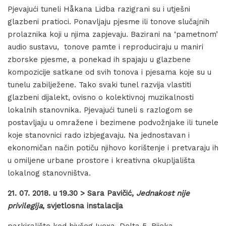
Pjevajući tuneli Håkana Lidba razigrani su i utješni
glazbeni pratioci. Ponavljaju pjesme ili tonove slučajnih
prolaznika koji u njima zapjevaju. Bazirani na ‘pametnom’
audio sustavu, tonove pamte i reproduciraju u maniri
zborske pjesme, a ponekad ih spajaju u glazbene
kompozicije satkane od svih tonova i pjesama koje su u
tunelu zabilježene. Tako svaki tunel razvija vlastiti
glazbeni dijalekt, ovisno o kolektivnoj muzikalnosti
lokalnih stanovnika. Pjevajući tuneli s razlogom se
postavljaju u omražene i bezimene podvožnjake ili tunele
koje stanovnici rado izbjegavaju. Na jednostavan i
ekonomičan način potiču njihovo korištenje i pretvaraju ih
u omiljene urbane prostore i kreativna okupljališta
lokalnog stanovništva.
21. 07. 2018. u 19.30 > Sara Pavičić,
Jednakost nije
privilegija
, svjetlosna instalacija