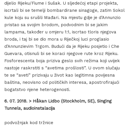
dijelio Rijeku/Fiume i Sušak. U sljedećoj etapi projekta,
iscrtali bi se temelji bombardirane sinagoge, zatim Sokol
kule koju su srušili Mađari. Na mjestu gdje je d’Annunzio
pristao sa svojim brodom, podvodnim bi se jakim
lampama, također u omjeru 1:1, iscrtao tloris njegova
broda, i taj bi se dio mora u Riječkoj luci proglasio
d’Annunzievim Trgom. Budući da je Rijeku posjetio i Che
Guevara, otisnuli bi se koraci njegove rute kroz Rijeku.
Fosforescenta boja priziva geslo svih režima koji uvijek
nastoje raskrstiti s “avetima prošlosti”. U ovom slučaju
te se “aveti” prizivaju u život kao legitimna povijesna
baština, neovisno od političkih interesa, apostrofirajući
bogatstvo njene heterogenosti.
6. 07. 2018. > Håkan Lidbo (Stockholm, SE), Singing
Tunnels, audioinstalacija
podvožnjak kod tržnice