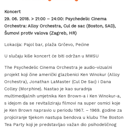
Koncert
29. 06. 2018. > 21:00 – 24:00: Psychedelic Cinema
Orchestra: Alloy Orchestra, Cul de sac (Boston, SAD),
Šumovi protiv valova (Zagreb, HR)
Lokacija: Pajol bar, plaža Grčevo, Pećine
U slučaju kiše koncert će biti održan u MMSU
The Psychedelic Cinema Orchestra je audio-vizualni
projekt koji čine američki glazbenici Ken Winokur ​(Alloy
Orchestra), ​Jonathan LaMaster​ ​(Cul De Sac) i Dana
Colley​ ​(Morphine).​ ​Nastao je kao suradnja
multimedijalnih umjetnika Ken Brown​-a i Ken Winokur-a,
s idejom da se revitaliziraju filmovi na super osmici koje
je Ken Brown napravio u periodu 1967. – 1969. godine za
projiciranje tijekom nastupa bendova u klubu The Boston
Tea Party koji je predstavljao važan dio psihodeličnog