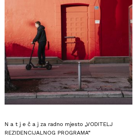
N a t j e č a j za radno mjesto „VODITELJ
REZIDENCIJALNOG PROGRAMA“