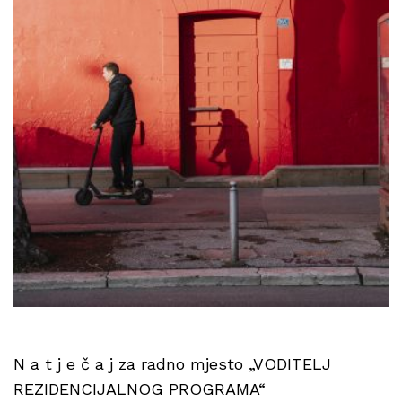
N a t j e č a j za radno mjesto „VODITELJ
REZIDENCIJALNOG PROGRAMA“