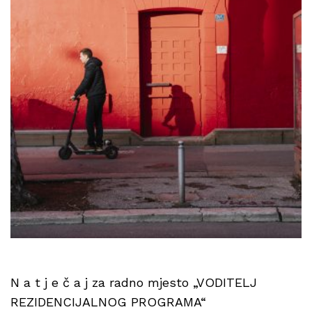
N a t j e č a j za radno mjesto „VODITELJ
REZIDENCIJALNOG PROGRAMA“