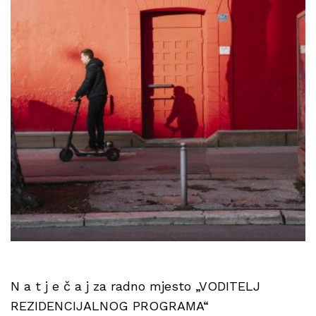
N a t j e č a j za radno mjesto „VODITELJ
REZIDENCIJALNOG PROGRAMA“