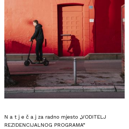
N a t j e č a j za radno mjesto „VODITELJ
REZIDENCIJALNOG PROGRAMA“