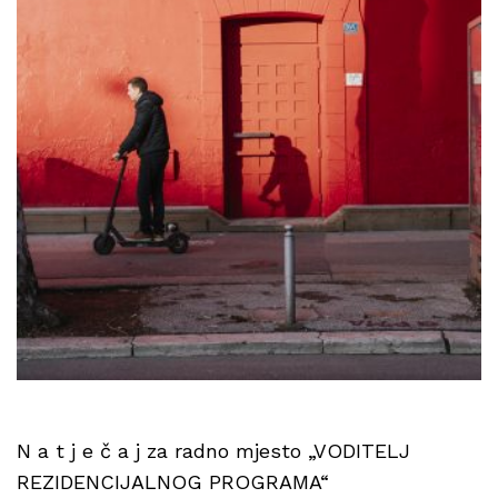
N a t j e č a j za radno mjesto „VODITELJ
REZIDENCIJALNOG PROGRAMA“